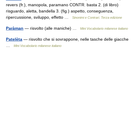
revers (fr.), manopola, paramano CONTR. basta 2. (di libro)
risguardo, aletta, bandella 3. (fig.) aspetto, conseguenza,
ripercussione, sviluppo, effetto …
Sinonimi e Contrari. Terza edizione
Paràman
— risvolto (alle maniche) …
Mini Vocabolario milanese italiano
Patelèta
— risvolto che si sovrappone, nelle tasche delle giacche
…
Mini Vocabolario milanese italiano