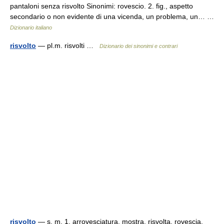
pantaloni senza risvolto Sinonimi: rovescio. 2. fig., aspetto
secondario o non evidente di una vicenda, un problema, un… …
Dizionario italiano
risvolto
— pl.m. risvolti …
Dizionario dei sinonimi e contrari
risvolto
— s. m. 1. arrovesciatura, mostra, risvolta, rovescia,