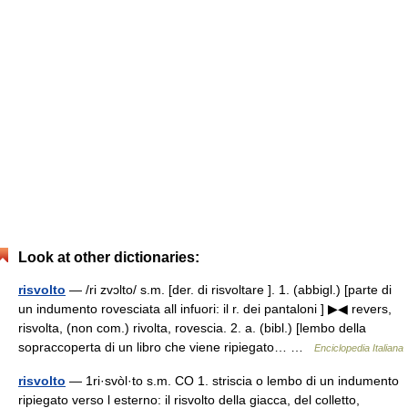
Look at other dictionaries:
risvolto
— /ri zvɔlto/ s.m. [der. di risvoltare ]. 1. (abbigl.) [parte di
un indumento rovesciata all infuori: il r. dei pantaloni ] ▶◀ revers,
risvolta, (non com.) rivolta, rovescia. 2. a. (bibl.) [lembo della
sopraccoperta di un libro che viene ripiegato… …
Enciclopedia Italiana
risvolto
— 1ri·svòl·to s.m. CO 1. striscia o lembo di un indumento
ripiegato verso l esterno: il risvolto della giacca, del colletto,