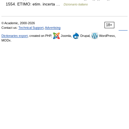
1554. ETIMO: etim. incerta …
Dizionario italiano
© Academic, 2000-2026
18+
Contact us:
Technical Support
,
Advertising
Dictionaries export
, created on PHP,
Joomla,
Drupal,
WordPress,
MODx.