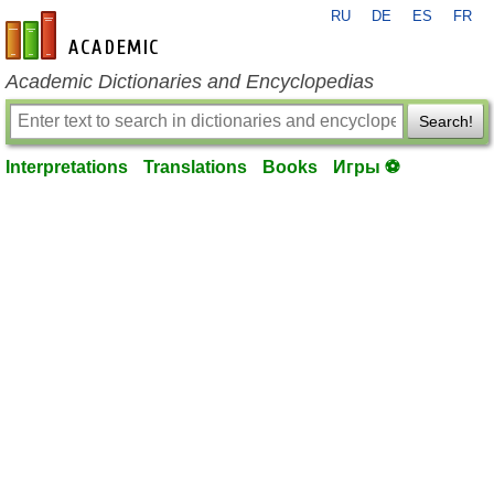
RU
DE
ES
FR
en-academic.com
Academic Dictionaries and Encyclopedias
Search!
Interpretations
Translations
Books
Игры ⚽