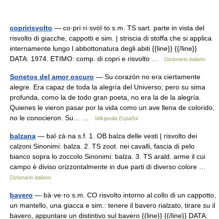
copririsvolto
— co·pri·ri·svòl·to s.m. TS sart. parte in vista del
risvolto di giacche, cappotti e sim. | striscia di stoffa che si applica
internamente lungo l abbottonatura degli abiti {{line}} {{/line}}
DATA: 1974. ETIMO: comp. di copri e risvolto …
Dizionario italiano
Sonetos del amor oscuro
— Su corazón no era ciertamente
alegre. Era capaz de toda la alegría del Universo; pero su sima
profunda, como la de todo gran poeta, no era la de la alegría.
Quienes le vieron pasar por la vida como un ave llena de colorido,
no le conocieron. Su… …
Wikipedia Español
balzana
— bal·zà·na s.f. 1. OB balza delle vesti | risvolto dei
calzoni Sinonimi: balza. 2. TS zoot. nei cavalli, fascia di pelo
bianco sopra lo zoccolo Sinonimi: balza. 3. TS arald. arme il cui
campo è diviso orizzontalmente in due parti di diverso colore …
Dizionario italiano
bavero
— bà·ve·ro s.m. CO risvolto intorno al collo di un cappotto,
un mantello, una giacca e sim.: tenere il bavero rialzato, tirare su il
bavero, appuntare un distintivo sul bavero {{line}} {{/line}} DATA: