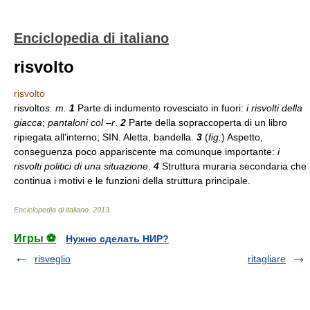
Enciclopedia di italiano
risvolto
risvolto
risvolto
s. m.
1
Parte di indumento rovesciato in fuori:
i risvolti della
giacca
;
pantaloni col –r
.
2
Parte della sopraccoperta di un libro
ripiegata all'interno; SIN. Aletta, bandella.
3
(
fig.
) Aspetto,
conseguenza poco appariscente ma comunque importante:
i
risvolti politici di una situazione
.
4
Struttura muraria secondaria che
continua i motivi e le funzioni della struttura principale.
Enciclopedia di italiano
.
2013
.
Игры ⚽
Нужно сделать НИР?
risveglio
ritagliare